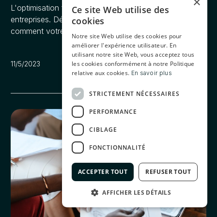
×
L'optimisation fiscale est un véritable outil pour les
Ce site Web utilise des
entreprises. Découvrez en quoi elle consiste et
cookies
comment votre société peut en tirer profit.
Notre site Web utilise des cookies pour
améliorer l'expérience utilisateur. En
utilisant notre site Web, vous acceptez tous
les cookies conformément à notre Politique
11/5/2023
relative aux cookies.
En savoir plus
STRICTEMENT NÉCESSAIRES
PERFORMANCE
CIBLAGE
FONCTIONNALITÉ
ACCEPTER TOUT
REFUSER TOUT
AFFICHER LES DÉTAILS