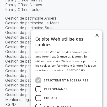
Family Office Rennes
Family Office Nantes
Family Office Toulouse
Gestion de patrimoine Angers
Gestion de patrimoine Le Mans
Gestion de patrimoine Brest
Gestion de patrimoine Caen
×
Gestion de patrimoine Nancy
Ce site Web utilise des
Gestion de patrimoine Tours
cookies
Gestion de patrimoine Bordeaux
Gestion de patrimoine Lyon
Notre site Web utilise des cookies pour
Gestion de patrimoine Marseille
améliorer l'expérience utilisateur. En
Gestion de patrimoine Strasbourg
utilisant notre site Web, vous acceptez tous
Gestion de patrimoine Metz
les cookies conformément à notre Politique
relative aux cookies.
Gestion de patrimoine Nice
En savoir plus
Gestion de patrimoine Nantes
Gestion de patrimoine Toulouse
STRICTEMENT NÉCESSAIRES
Gestion de patrimoine Lille
PERFORMANCE
Gestion de patrimoine Rennes
Gestion de patrimoine Paris
CIBLAGE
Mentions Légales
RGPD
FONCTIONNALITÉ