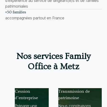
d’expérience au service de dirigeant(e)s et de familles
patrimoniales
+50 familles
accompagnées partout en France
Nos services Family
Office à Metz
Cession
Transmission de
d’entreprise
patrimoine
Préparer une
Nous construisons