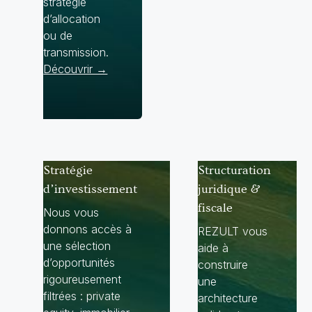
stratégie
d’allocation
ou de
transmission.
Découvrir →
Stratégie
Structuration
d’investissement
juridique &
fiscale
Nous vous
donnons accès à
REZULT vous
une sélection
aide à
d’opportunités
construire
rigoureusement
une
filtrées : private
architecture