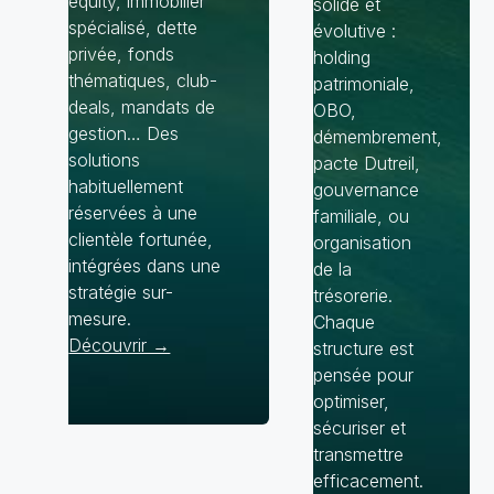
equity, immobilier
solide et
spécialisé, dette
évolutive :
privée, fonds
holding
thématiques, club-
patrimoniale,
deals, mandats de
OBO,
gestion… Des
démembrement,
solutions
pacte Dutreil,
habituellement
gouvernance
réservées à une
familiale, ou
clientèle fortunée,
organisation
intégrées dans une
de la
stratégie sur-
trésorerie.
mesure.
Chaque
Découvrir →
structure est
pensée pour
optimiser,
sécuriser et
transmettre
efficacement.