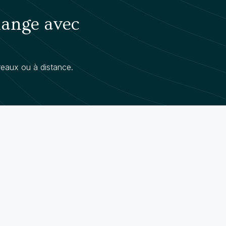
hange avec
eaux ou à distance.