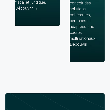
fiscal et juridique.
conçoit des
Découvrir →
solutions
cohérentes,
pérennes et
adaptées aux
cadres
multinationaux.
Découvrir →