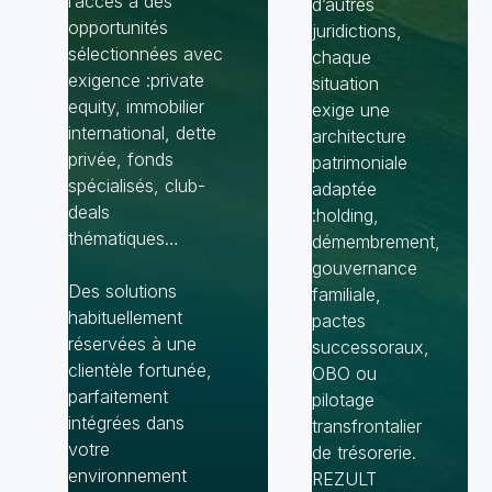
l’accès à des
d’autres
opportunités
juridictions,
sélectionnées avec
chaque
exigence :private
situation
equity, immobilier
exige une
international, dette
architecture
privée, fonds
patrimoniale
spécialisés, club-
adaptée
deals
:holding,
thématiques…
démembrement,
gouvernance
Des solutions
familiale,
habituellement
pactes
réservées à une
successoraux,
clientèle fortunée,
OBO ou
parfaitement
pilotage
intégrées dans
transfrontalier
votre
de trésorerie.
environnement
REZULT