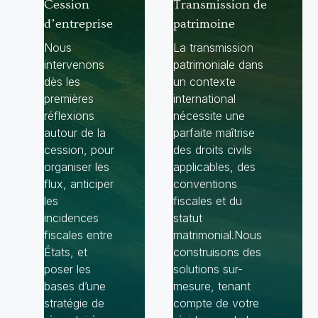
Cession
Transmission de
d’entreprise
patrimoine
Nous
La transmission
intervenons
patrimoniale dans
dès les
un contexte
premières
international
réflexions
nécessite une
autour de la
parfaite maîtrise
cession, pour
des droits civils
organiser les
applicables, des
flux, anticiper
conventions
les
fiscales et du
incidences
statut
fiscales entre
matrimonial.Nous
États, et
construisons des
poser les
solutions sur-
bases d’une
mesure, tenant
stratégie de
compte de votre