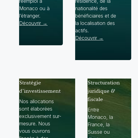
réemploi à
résidence, de la
Monaco ou à
nationalité des
l’étranger.
bénéficiaires et de
Découvrir →
la localisation des
actifs.
Découvrir →
Stratégie
Structuration
d’investissement
juridique &
fiscale
Nos allocations
sont élaborées
Entre
exclusivement sur-
Monaco, la
mesure. Nous
France, la
vous ouvrons
Suisse ou