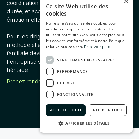
×
coordination des experts, pilotage dans la
Ce site Web utilise des
durée, et accompagnement des dimensions
cookies
émotionnelles.
Notre site Web utilise des cookies pour
améliorer l'expérience utilisateur. En
utilisant notre site Web, vous acceptez tous
Pour les dirigeants qui s'engagent avec
les cookies conformément à notre Politique
méthode et anticipation, la transmission
relative aux cookies.
En savoir plus
familiale devient une nouvelle étape propulsant
STRICTEMENT NÉCESSAIRES
l'entreprise vers l'avenir tout en préservant son
héritage.
PERFORMANCE
Prenez rendez-vous avec nos équipes
.
CIBLAGE
FONCTIONNALITÉ
ACCEPTER TOUT
REFUSER TOUT
AFFICHER LES DÉTAILS