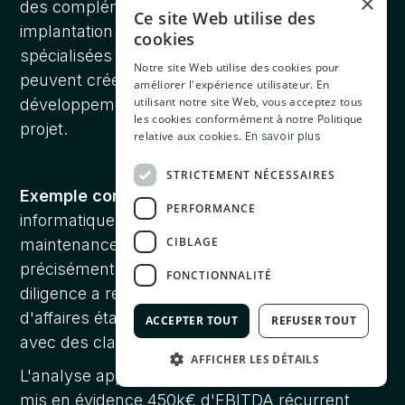
×
des complémentarités non anticipées. Votre
Ce site Web utilise des
implantation régionale, vos certifications
cookies
spécialisées ou vos savoir-faire techniques
Notre site Web utilise des cookies pour
peuvent créer des opportunités de
améliorer l'expérience utilisateur. En
utilisant notre site Web, vous acceptez tous
développement qui valorisent l'ensemble du
les cookies conformément à notre Politique
projet.
relative aux cookies.
En savoir plus
STRICTEMENT NÉCESSAIRES
Exemple concret :
Une PME de services
PERFORMANCE
informatiques (12M€ CA) spécialisée dans la
CIBLAGE
maintenance de systèmes avait documenté
précisément ses contrats récurrents. La due
FONCTIONNALITÉ
diligence a révélé que 78% de son chiffre
d'affaires était sécurisé sur 3 ans minimum,
ACCEPTER TOUT
REFUSER TOUT
avec des clauses d'indexation automatique.
AFFICHER LES DÉTAILS
L'analyse approfondie des marges par contrat a
mis en évidence 450k€ d'EBITDA récurrent