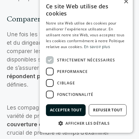
×
Ce site Web utilise des
cookies
Comparer les offres et les garanties
Notre site Web utilise des cookies pour
améliorer l'expérience utilisateur. En
Une fois les besoins spécifiques de l’entreprise
utilisant notre site Web, vous acceptez tous
les cookies conformément à notre Politique
et du dirigeant identifiés, il est essentiel de
relative aux cookies.
En savoir plus
comparer les différentes offres et garanties
disponibles sur le marché. Cette étape permet
STRICTEMENT NÉCESSAIRES
de s’assurer que les assurances choisies
PERFORMANCE
répondent parfaitement aux exigences
CIBLAGE
définies.
FONCTIONNALITÉ
Les compagnies d’assurances proposent une
ACCEPTER TOUT
REFUSER TOUT
variété de produits avec des
niveaux de
AFFICHER LES DÉTAILS
couverture et des tarifs
divers. Il est donc
crucial de prendre le temps d’examiner