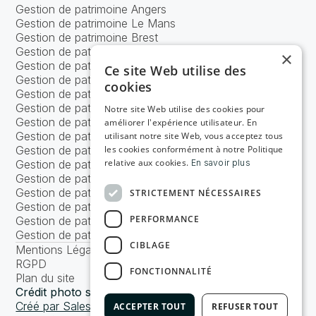
Gestion de patrimoine Angers
Gestion de patrimoine Le Mans
Gestion de patrimoine Brest
Gestion de patrimoine Caen
×
Gestion de patrimoine Nancy
Ce site Web utilise des
Gestion de patrimoine Tours
cookies
Gestion de patrimoine Bordeaux
Gestion de patrimoine Lyon
Notre site Web utilise des cookies pour
Gestion de patrimoine Marseille
améliorer l'expérience utilisateur. En
Gestion de patrimoine Strasbourg
utilisant notre site Web, vous acceptez tous
Gestion de patrimoine Metz
les cookies conformément à notre Politique
relative aux cookies.
Gestion de patrimoine Nice
En savoir plus
Gestion de patrimoine Nantes
Gestion de patrimoine Toulouse
STRICTEMENT NÉCESSAIRES
Gestion de patrimoine Lille
PERFORMANCE
Gestion de patrimoine Rennes
Gestion de patrimoine Paris
CIBLAGE
Mentions Légales
RGPD
FONCTIONNALITÉ
Plan du site
Crédit photo signé Kwerk
Créé par Sales Odyssey
ACCEPTER TOUT
REFUSER TOUT