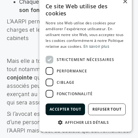
×
Chaque associé
conserve la propriété de
Ce site Web utilise des
son fonds libéral
.
cookies
L’AARPI permet notamment de mutualiser les
Notre site Web utilise des cookies pour
améliorer l'expérience utilisateur. En
charges et les recettes et d’intégrer d’autres
utilisant notre site Web, vous acceptez tous
cabinets
les cookies conformément à notre Politique
relative aux cookies.
En savoir plus
STRICTEMENT NÉCESSAIRES
Mais elle a tout de même des inconvénients,
tout notamment
la responsabilité indéfinie et
PERFORMANCE
conjointe
quant aux dettes financières. Les
CIBLAGE
associés peuvent tout de même se protéger en
exerçant au travers d’une SEL (par exemple)
FONCTIONNALITÉ
qui sera associée de l’AARPI.
ACCEPTER TOUT
REFUSER TOUT
Si l’avocat est associé de l’AARPI au travers
d’une personne morale, il exerce au sein de
AFFICHER LES DÉTAILS
l’AARPI mais c’est sa société qui est rémunérée.